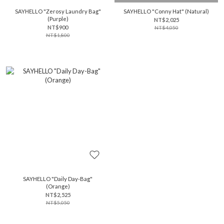
SAYHELLO "Zerosy Laundry Bag"
SAYHELLO "Conny Hat" (Natural)
(Purple)
NT$2,025
NT$900
NT$4,050
NT$1,800
SAYHELLO "Daily Day-Bag"
(Orange)
NT$2,525
NT$5,050