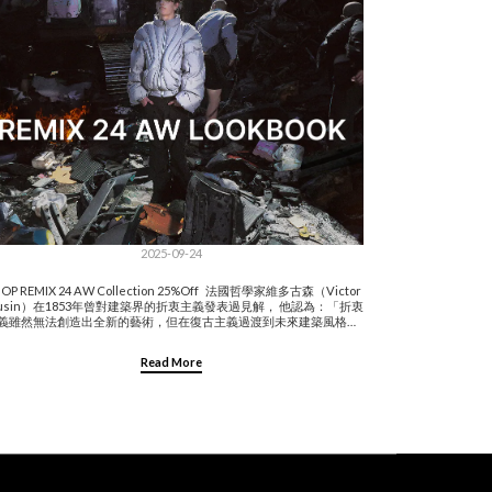
2025-09-24
OP REMIX 24 AW Collection 25%Off 法國哲學家維多古森（Victor
ousin）在1853年曾對建築界的折衷主義發表過見解， 他認為：「折衷
義雖然無法創造出全新的藝術，但在復古主義過渡到未來建築風格的
程中，產生了有效的轉變作用，是一種緩衝的過渡期。」 儘管這句話
自19世紀，卻能應用於時尚現況。在這個混搭美學盛行的時代，單一
Read More
格主義已經逐漸消失， 「折衷」不再是單純的妥協，而是一種自信的
現，它使我們在迎接虛實界線越加模糊的未來時，能夠保有一種文化
安全感與掌控感。品牌的20週年不僅僅是代表里程碑，更是一個重新
合與展望未來的時刻， 但不變的是我們立足於此始終不停歇。REMIX
024 AW Lookbook Creative Director：@___l7n_21 Art Director：
1t1ll_1 Photographer：@lee_yu_wang Models：@xxwangwebxx
aku.oi @qi_0802 @thisisnotraphael @any.li_@softviny1 Assistant
Editor：＠1chnanie Stylist Assistant：＠plusplus_haley
1_gail #RemixTaipei I #LABtipei Posted on September 24,2025