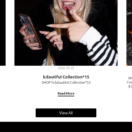
2026-05-21
b.Eautiful Collection*15
SH
C
SHOP To b.Eautiful Collection*15
主
過
Read More
出
風
表
的
混
View All
2
@m
@h
@ab