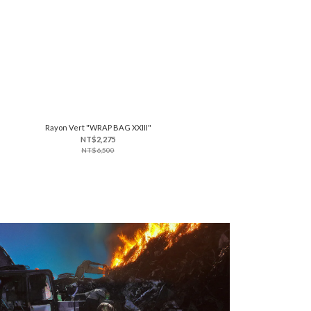
Rayon Vert "WRAP BAG XXIII"
NT$2,275
NT$6,500