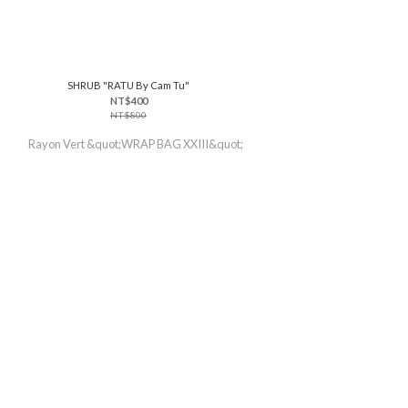
SHRUB "RATU By Cam Tu"
NT$400
NT$800