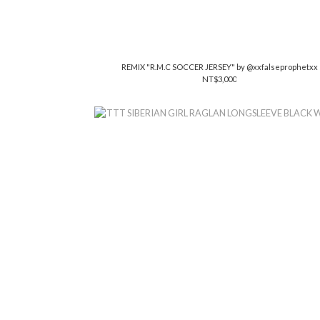
REMIX "R.M.C SOCCER JERSEY" by @xxfalseprophetxx
NT$3,000