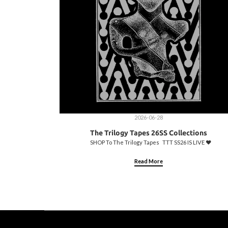
2026-06-28
The Trilogy Tapes 26SS Collections
SHOP To The Trilogy Tapes TTT SS26 IS LIVE ♥️
Read More