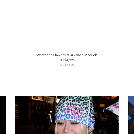
TE
Wretched Flowers "Dark Vase in Steel"
NT$4,225
NT$6,500