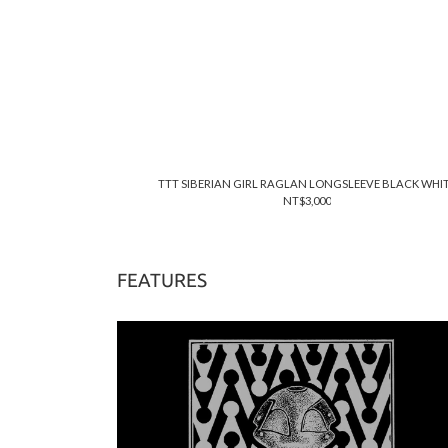
TTT SIBERIAN GIRL RAGLAN LONGSLEEVE BLACK WHI
NT$3,000
FEATURES