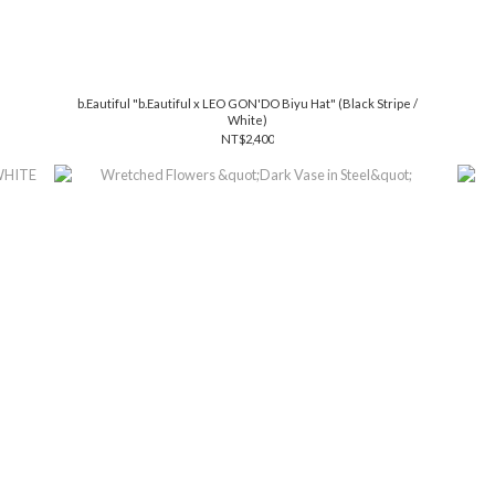
b.Eautiful "b.Eautiful x LEO GON'DO Biyu Hat" (Black Stripe /
White)
NT$2,400