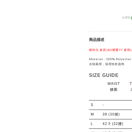
分享到
商品描述
模特兒 身高180體重77 著用
Material : 100% Polyester
水陸兩用，採用快乾面料
SIZE GUIDE
WAIST
腰圍
S
-
M
39
(30腰)
L
42.5
(32腰)