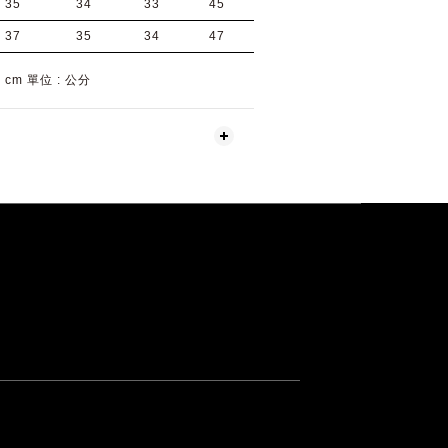
35
34
33
45
37
35
34
47
 : cm 單位 : 公分