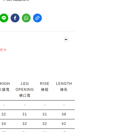
L尺寸
THIGH
LEG
RISE
LENGTH
大腿寬
OPENING
褲檔
褲長
褲口寬
-
-
-
-
32
31
31
39
34
32
32
42