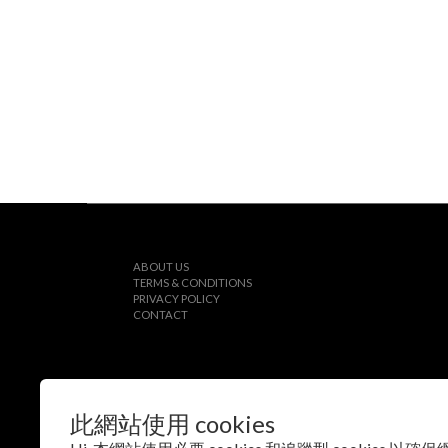
ABOUT US
TERMS & CONDITIONS
PRIVACY POLICY
CONTACT
此網站使用 cookies
$
TWD
繁體中文