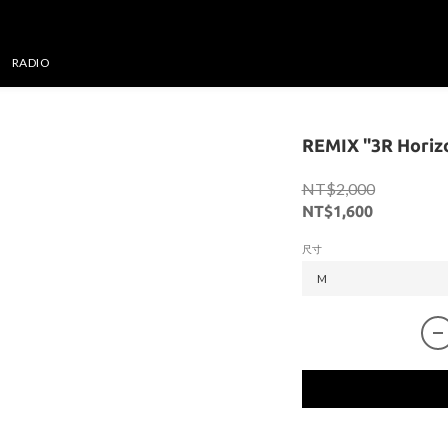
RADIO
REMIX "3R Horiz
NT$2,000
NT$1,600
尺寸