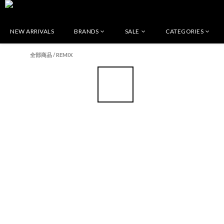
NEW ARRIVALS
BRANDS
SALE
CATEGORIES
全部商品
/
REMIX