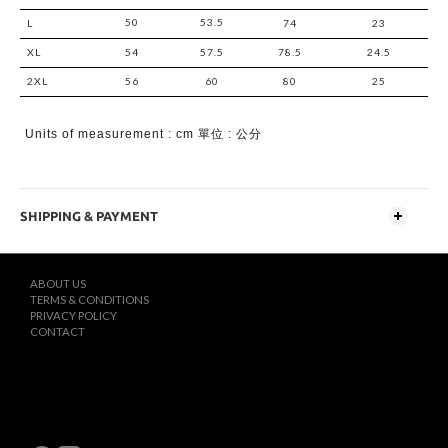
50
53.5
L
74
23
XL
54
57.5
78.5
24.5
2XL
56
60
80
25
Units of measurement : cm 單位 : 公分
SHIPPING & PAYMENT
ABOUT US
TERMS & CONDITIONS
PRIVACY POLICY
CONTACT