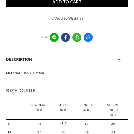
ADD TO CART
Add to Wishlist
Share
DESCRIPTION
Material : 100% Cotton
SIZE GUIDE
SHOULDER
CHEST
LENGTH
SLEEVE
肩寬
胸寬
衣長
LENGTH
袖長
48.5
S
43
67
20
52
M
46
69
21