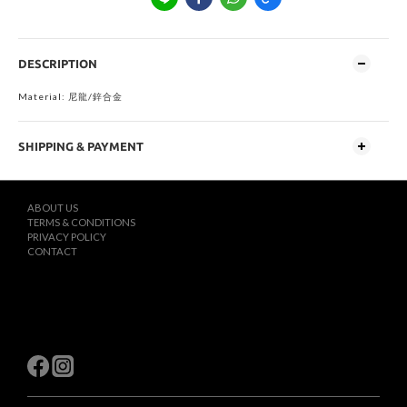
DESCRIPTION
Material:
尼龍
/
鋅合金
SHIPPING & PAYMENT
ABOUT US
TERMS & CONDITIONS
PRIVACY POLICY
CONTACT