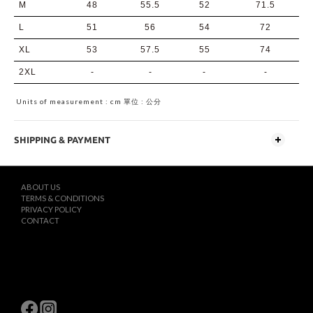
M
48
55.5
52
71.5
L
51
56
54
72
XL
53
57.5
55
74
2XL
-
-
-
-
Units of measurement : cm 單位 : 公分
SHIPPING & PAYMENT
ABOUT US
TERMS & CONDITIONS
PRIVACY POLICY
CONTACT