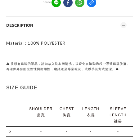
Share
DESCRIPTION
Material : 100% POLYESTER
⚠️ 後領有鐵牌的單品，請勿放入洗衣機清洗，以避免在滾動過程中導致鐵牌脫落。
為確保外套的完整性與耐用性，建議送至專業乾洗，或以手洗方式清潔。⚠️
SIZE GUIDE
SHOULDER
CHEST
LENGTH
SLEEVE
肩寬
胸寬
衣長
LENGTH
袖長
S
-
-
-
-